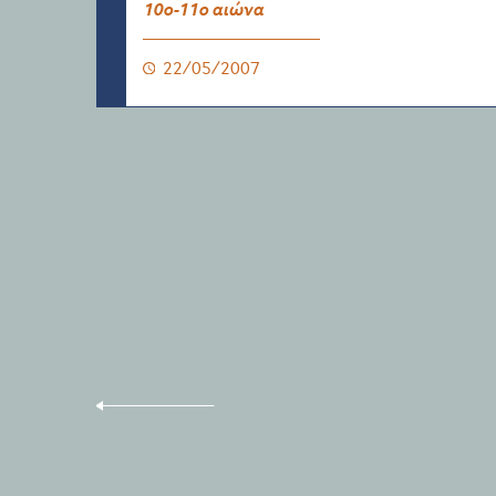
10ο-11ο αιώνα
22/05/2007