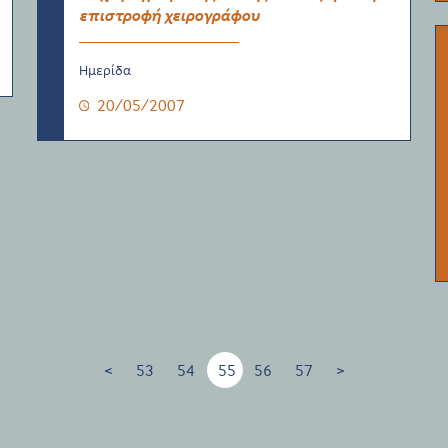
επιστροφή χειρογράφου
Ημερίδα
20/05/2007
<
53
54
55
56
57
>