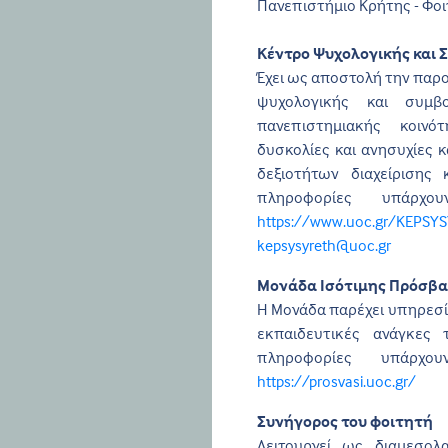
Πανεπιστήμιο Κρήτης - Φοι
Κέντρο Ψυχολογικής και Σ
Έχει ως αποστολή την παρ
ψυχολογικής και συμβ
πανεπιστημιακής κοιν
δυσκολίες και ανησυχίες 
δεξιοτήτων διαχείρισης
πληροφορίες υπάρχο
https://www.uoc.gr/KEPSYS
kepsysyreth@uoc.gr
Μονάδα Ισότιμης Πρόσβα
Η Μονάδα παρέχει υπηρεσίε
εκπαιδευτικές ανάγκες 
πληροφορίες υπάρχο
https://prosvasi.uoc.gr/
Συνήγορος του φοιτητή
Λειτουργεί ως διαμεσολ