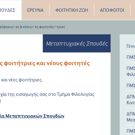
ΠΟΥΔΕΣ
ΕΡΕΥΝΑ
ΦΟΙΤΗΤΙΚΗ ΖΩΗ
ΑΠΟΦΟΙΤΟΙ
ήφιους/-ες & νέους/-ες φοιτητές/-τριες
Μεταπτυχιακές Σπουδές
Γεν
ΠΜΣ
ς φοιτήτριες και νέους φοιτητές
ΠΜΣ
Φιλ
 και νέες φοιτήτριες,
ΠΜΣ
υχία της εισαγωγής σας στο Τμήμα Φιλολογίας
ΔΠΜ
!
Κιν
ΔΠΜ
εία Μεταπτυχιακών Σπουδών
Μεσ
ΠΜΣ