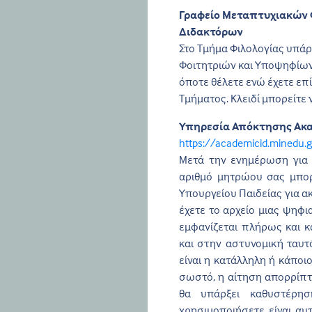
Γραφείο Μεταπτυχιακών 
Διδακτόρων
Στο Τμήμα Φιλολογίας υπάρ
Φοιτητριών και Υποψηφίων
όποτε θέλετε ενώ έχετε επ
Τμήματος. Κλειδί μπορείτε 
Υπηρεσία Απόκτησης Ακ
https://academicid.minedu.g
Μετά την ενημέρωση για 
αριθμό μητρώου σας μπορ
Υπουργείου Παιδείας για α
έχετε το αρχείο μιας ψηφ
εμφανίζεται πλήρως και 
και στην αστυνομική ταυ
είναι η κατάλληλη ή κάποιο
σωστό, η αίτηση απορρίπτε
θα υπάρξει καθυστέρη
χρησιμοποιήσετε είναι αυ