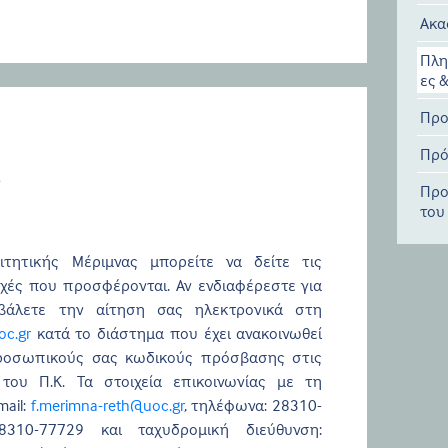
Ακα
Πλη
ες 
Προ
Πρό
ς
Προ
του
ιτητικής Μέριμνας μπορείτε να δείτε τις
χές που προσφέρονται. Αν ενδιαφέρεστε για
βάλετε την αίτηση σας ηλεκτρονικά στη
c.gr
κατά το διάστημα που έχει ανακοινωθεί
ροσωπικούς σας κωδικούς πρόσβασης στις
του Π.Κ. Τα στοιχεία επικοινωνίας με τη
mail:
f.merimna-reth@uoc.gr
, τηλέφωνα: 28310-
8310-77729 και ταχυδρομική διεύθυνση: