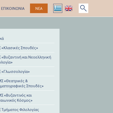
ΕΠΙΚΟΙΝΩΝΙΑ
ΝΕΑ
ικά
 «Κλασικές Σπουδές»
 «Βυζαντινή και Νεοελληνική
ολογία»
 «Γλωσσολογία»
Σ «Θεατρικές &
ηματογραφικές Σπουδές»
Σ «Βυζαντινός και
αιωνικός Κόσμος»
 Τμήματος Φιλολογίας