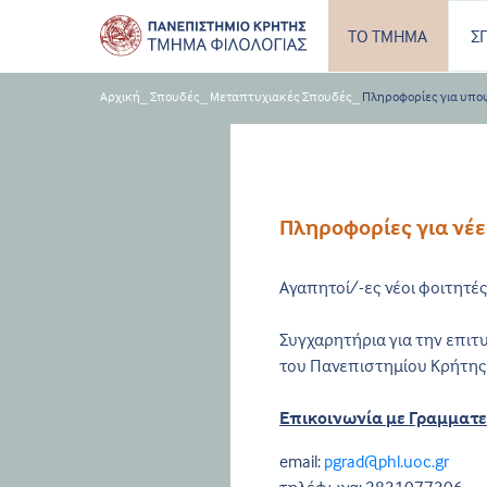
ΤΟ ΤΜΗΜΑ
Σ
Αρχική
_
Σπουδές
_
Μεταπτυχιακές Σπουδές
_
Πληροφορίες για υποψ
Πληροφορίες για νέε
Αγαπητοί/-ες νέοι φοιτητές
Συγχαρητήρια για την επιτ
του Πανεπιστημίου Κρήτης
Επικοινωνία με Γραμματ
email:
pgrad@phl.uoc.gr