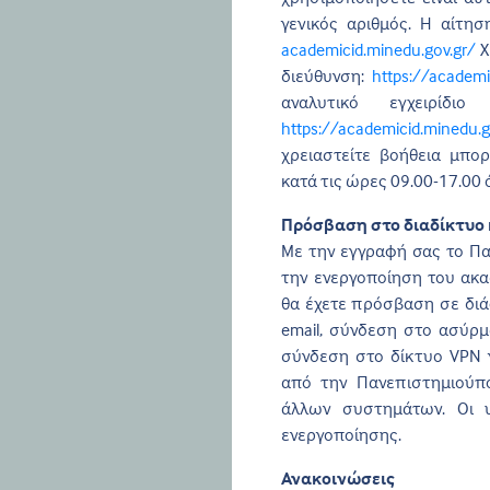
γενικός αριθμός. Η αίτησ
academicid.minedu.gov.gr/
Χ
διεύθυνση:
https://academi
αναλυτικό εγχειρίδι
https://academicid.minedu.gov
χρειαστείτε βοήθεια μπο
κατά τις ώρες 09.00-17.00 
Πρόσβαση στο διαδίκτυο 
Με την εγγραφή σας το Πα
την ενεργοποίηση του ακ
θα έχετε πρόσβαση σε δι
email, σύνδεση στο ασύρ
σύνδεση στο δίκτυο VPN 
από την Πανεπιστημιούπο
άλλων συστημάτων. Οι 
ενεργοποίησης.
Ανακοινώσεις