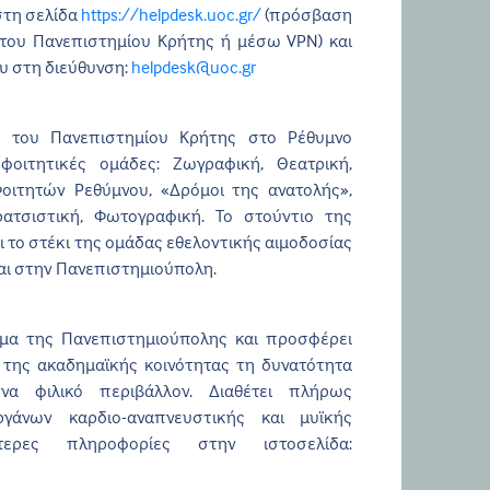
στη σελίδα
https://helpdesk.uoc.gr/
(πρόσβαση
ου Πανεπιστημίου Κρήτης ή μέσω VPN) και
υ στη διεύθυνση:
helpdesk@uoc.gr
κι του Πανεπιστημίου Κρήτης στο Ρέθυμνο
φοιτητικές ομάδες: Ζωγραφική, Θεατρική,
οιτητών Ρεθύμνου, «Δρόμοι της ανατολής»,
ιρατσιστική, Φωτογραφική. Το στούντιο της
 το στέκι της ομάδας εθελοντικής αιμοδοσίας
αι στην Πανεπιστημιούπολη.
ήμα της Πανεπιστημιούπολης και προσφέρει
 της ακαδημαϊκής κοινότητας τη δυνατότητα
α φιλικό περιβάλλον. Διαθέτει πλήρως
ργάνων καρδιο-αναπνευστικής και μυϊκής
τερες πληροφορίες στην ιστοσελίδα: