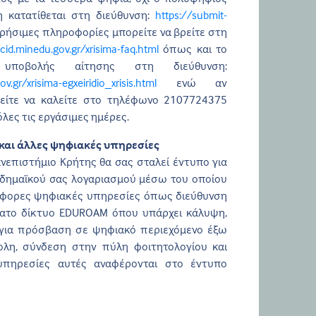
η κατατίθεται στη διεύθυνση:
https://submit-
ρήσιμες πληροφορίες μπορείτε να βρείτε στη
cid.minedu.gov.gr/xrisima-faq.html
όπως και το
ο υποβολής αίτησης στη διεύθυνση:
.gr/xrisima-egxeiridio_xrisis.html
ενώ αν
ρείτε να καλείτε στο τηλέφωνο 2107724375
όλες τις εργάσιμες ημέρες.
και άλλες ψηφιακές υπηρεσίες
νεπιστήμιο Κρήτης θα σας σταλεί έντυπο για
αδημαϊκού σας λογαριασμού μέσω του οποίου
άφορες ψηφιακές υπηρεσίες όπως διεύθυνση
ματο δίκτυο EDUROAM όπου υπάρχει κάλυψη,
για πρόσβαση σε ψηφιακό περιεχόμενο έξω
λη, σύνδεση στην πύλη φοιτητολογίου και
υπηρεσίες αυτές αναφέρονται στο έντυπο