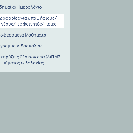
δημαϊκό Ημερολόγιο
ροφορίες για υποψήφιους/-
& νέους/-ες φοιτητές/-τριες
σφερόμενα Μαθήματα
γραμμα Διδασκαλίας
κηρύξεις θέσεων στα (Δ)ΠΜΣ
 Τμήματος Φιλολογίας