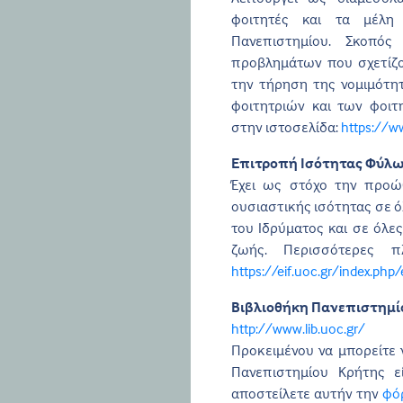
φοιτητές και τα μέλη
Πανεπιστημίου. Σκοπός
προβλημάτων που σχετίζον
την τήρηση της νομιμότη
φοιτητριών και των φοιτ
στην ιστοσελίδα:
https://ww
Επιτροπή Ισότητας Φύλων
Έχει ως στόχο την προώ
ουσιαστικής ισότητας σε ό
του Ιδρύματος και σε όλες
ζωής. Περισσότερες π
https://eif.uoc.gr/index.php/
Βιβλιοθήκη Πανεπιστημί
http://www.lib.uoc.gr/
Προκειμένου να μπορείτε 
Πανεπιστημίου Κρήτης ε
αποστείλετε αυτήν την
φό