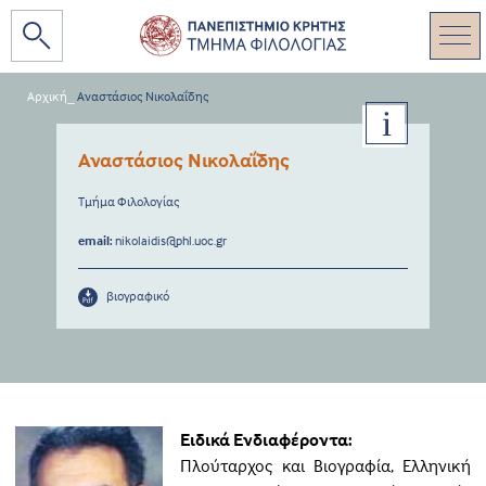
Αρχική
_
Αναστάσιος Νικολαΐδης
Αναστάσιος Νικολαΐδης
Τμήμα Φιλολογίας
email:
nikolaidis@phl.uoc.gr
βιογραφικό
Ειδικά Ενδιαφέροντα:
Πλούταρχος και Βιογραφία, Ελληνική