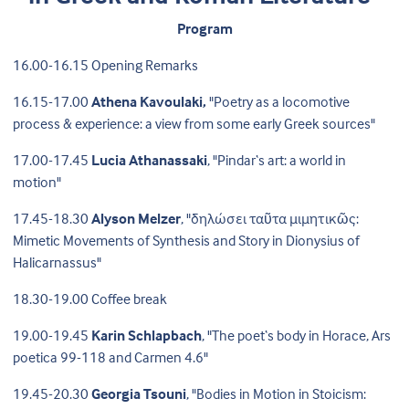
Program
16.00-16.15 Opening Remarks
16.15-17.00
Athena Kavoulaki,
"Poetry as a locomotive
process & experience: a view from some early Greek sources"
17.00-17.45
Lucia Athanassaki
, "Pindar‘s art: a world in
motion"
17.45-18.30
Alyson Melzer
, "δηλώσει ταῦτα μιμητικῶς:
Mimetic Movements of Synthesis and Story in Dionysius of
Halicarnassus"
18.30-19.00 Coffee break
19.00-19.45
Karin Schlapbach
, "The poet‘s body in Horace, Ars
poetica 99-118 and Carmen 4.6"
19.45-20.30
Georgia Tsouni
, "Bodies in Motion in Stoicism: