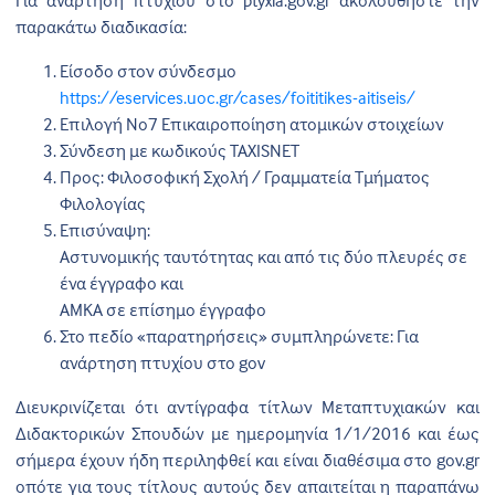
Για ανάρτηση πτυχίου στο ptyxia.gov.gr ακολουθήστε την
παρακάτω διαδικασία:
Είσοδο στον σύνδεσμο
https://eservices.uoc.gr/cases/foititikes-aitiseis/
Επιλογή Νο7 Επικαιροποίηση ατομικών στοιχείων
Σύνδεση με κωδικούς TAXISNET
Προς: Φιλοσοφική Σχολή / Γραμματεία Τμήματος
Φιλολογίας
Επισύναψη:
Αστυνομικής ταυτότητας και από τις δύο πλευρές σε
ένα έγγραφο και
ΑΜΚΑ σε επίσημο έγγραφο
Στο πεδίο «παρατηρήσεις» συμπληρώνετε: Για
ανάρτηση πτυχίου στο gov
Διευκρινίζεται ότι αντίγραφα τίτλων Μεταπτυχιακών και
Διδακτορικών Σπουδών με ημερομηνία 1/1/2016 και έως
σήμερα έχουν ήδη περιληφθεί και είναι διαθέσιμα στο gov.gr
οπότε για τους τίτλους αυτούς δεν απαιτείται η παραπάνω