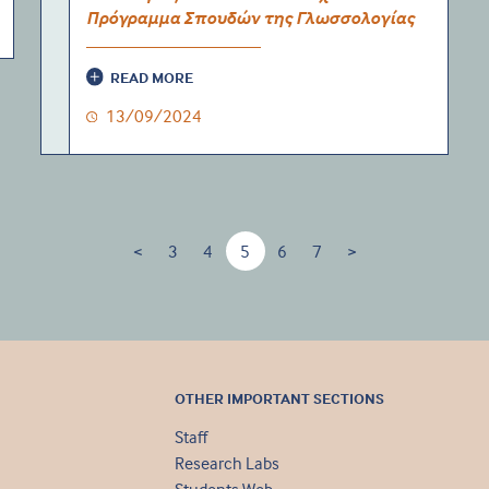
Πρόγραμμα Σπουδών της Γλωσσολογίας
READ MORE
13/09/2024
<
3
4
5
6
7
>
OTHER IMPORTANT SECTIONS
Staff
Research Labs