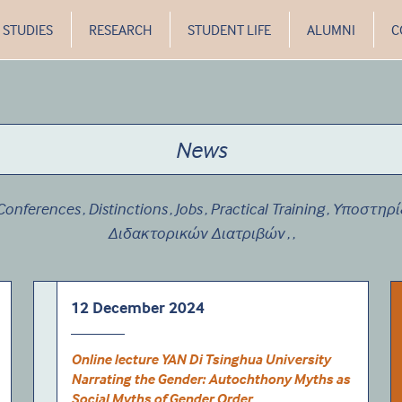
STUDIES
RESEARCH
STUDENT LIFE
ALUMNI
C
News
Conferences
Distinctions
Jobs
Practical Training
Υποστηρί
,
,
,
,
Διδακτορικών Διατριβών
,
,
12 December 2024
Online lecture YAN Di Tsinghua University
Narrating the Gender: Autochthony Myths as
Social Myths of Gender Order