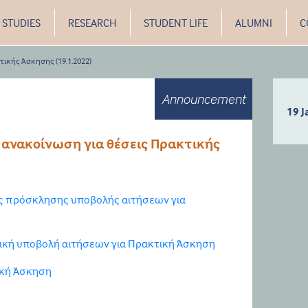
STUDIES
RESEARCH
STUDENT LIFE
ALUMNI
C
ικής Άσκησης (19.1.2022)
Announcement
19 J
ανακοίνωση για θέσεις Πρακτικής
ς πρόσκλησης υποβολής αιτήσεων για
ική υποβολή αιτήσεων για Πρακτική Άσκηση
ική Άσκηση