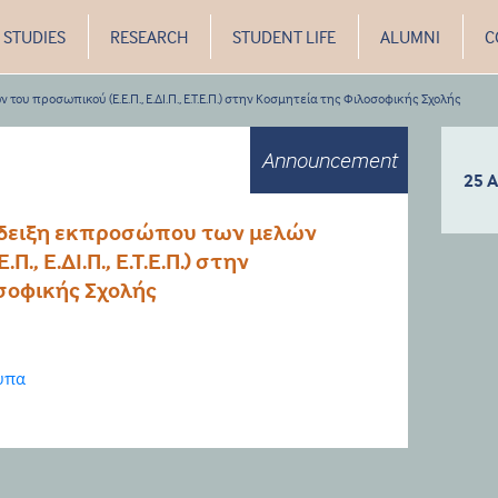
STUDIES
RESEARCH
STUDENT LIFE
ALUMNI
C
υ προσωπικού (Ε.Ε.Π., Ε.ΔΙ.Π., Ε.Τ.Ε.Π.) στην Κοσμητεία της Φιλοσοφικής Σχολής
Announcement
25 A
άδειξη εκπροσώπου των μελών
., Ε.ΔΙ.Π., Ε.Τ.Ε.Π.) στην
σοφικής Σχολής
τυπα