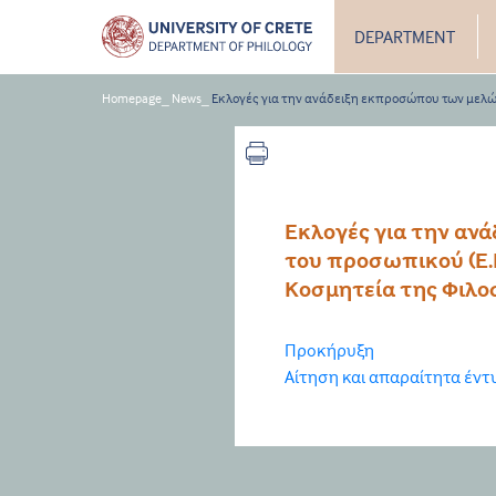
DEPARTMENT
Homepage
_
News
_
Εκλογές για την ανάδειξη εκπροσώπου των μελών το
Εκλογές για την αν
του προσωπικού (Ε.Ε.Π
Κοσμητεία της Φιλο
Προκήρυξη
Αίτηση και απαραίτητα έν