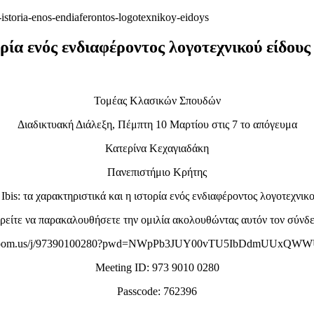
-h-istoria-enos-endiaferontos-logotexnikoy-eidoys
ορία ενός ενδιαφέροντος λογοτεχνικού είδους
Τομέας Κλασικών Σπουδών
Διαδικτυακή Διάλεξη, Πέμπτη 10 Μαρτίου στις 7 το απόγευμα
Κατερίνα Κεχαγιαδάκη
Πανεπιστήμιο Κρήτης
 Ibis: τα χαρακτηριστικά και η ιστορία ενός ενδιαφέροντος λογοτεχνικο
είτε να παρακαλουθήσετε την ομιλία ακολουθώντας αυτόν τον σύνδ
//zoom.us/j/97390100280?pwd=NWpPb3JUY00vTU5IbDdmUUxQW
Meeting ID: 973 9010 0280
Passcode: 762396