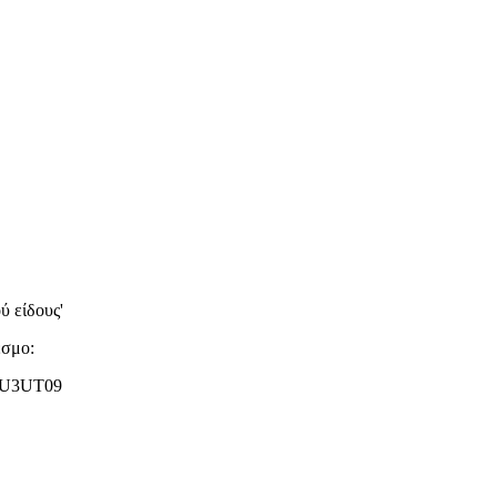
ύ είδους'
εσμο:
WU3UT09