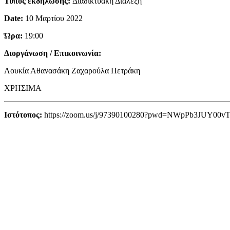
Τύπος εκδήλωσης:
Διαδικτυακή Διάλεξη
Date:
10 Μαρτίου 2022
Ώρα:
19:00
Διοργάνωση / Επικοινωνία:
Λουκία Αθανασάκη
Ζαχαρούλα Πετράκη
ΧΡΗΣΙΜΑ
Ιστότοπος:
https://zoom.us/j/97390100280?pwd=NWpPb3JU