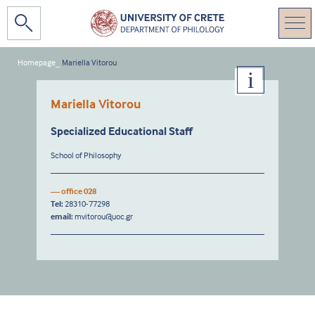
Homepage
_
Mariella Vitorou
Mariella Vitorou
Specialized Educational Staff
School of Philosophy
— office 028
Tel:
28310-77298
email:
mvitorou@uoc.gr