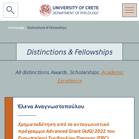
Homepage
_
Distinctions & Fellowships
Distinctions & Fellowships
All distinctions
Awards
Scholarships
Academic
,
,
,
Excellence
Έλενα Αναγνωστοπούλου
Χρηματοδότηση από το ανταγωνιστικό
πρόγραμμα Advanced Grant (AdG) 2022 του
Ευρωπαϊκού Συμβουλίου Έρευνας (ERC)