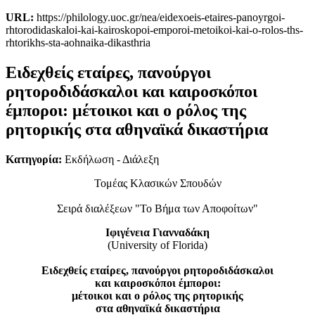
URL:
https://philology.uoc.gr/nea/eidexoeis-etaires-panoyrgoi-
rhtorodidaskaloi-kai-kairoskopoi-emporoi-metoikoi-kai-o-rolos-ths-
rhtorikhs-sta-aohnaika-dikasthria
Ειδεχθείς εταίρες, πανούργοι
ρητοροδιδάσκαλοι και καιροσκόποι
έμποροι: μέτοικοι και ο ρόλος της
ρητορικής στα αθηναϊκά δικαστήρια
Κατηγορία:
Εκδήλωση - Διάλεξη
Τομέας Κλασικών Σπουδών
Σειρά διαλέξεων "Το Βήμα των Αποφοίτων"
Ιφιγένεια Γιανναδάκη
(University of Florida)
Ειδεχθείς εταίρες, πανούργοι ρητοροδιδάσκαλοι
και καιροσκόποι έμποροι:
μέτοικοι και ο ρόλος της ρητορικής
στα αθηναϊκά δικαστήρια