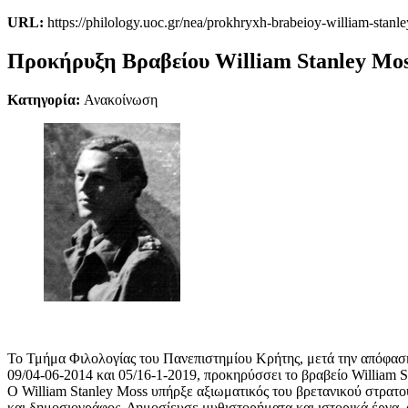
URL:
https://philology.uoc.gr/nea/prokhryxh-brabeioy-william-stan
Προκήρυξη Βραβείου William Stanley Mos
Κατηγορία:
Ανακοίνωση
Το Τμήμα Φιλολογίας του Πανεπιστημίου Κρήτης, μετά την απόφαση
09/04-06-2014 και 05/16-1-2019, προκηρύσσει το βραβείο William S
Ο William Stanley Moss υπήρξε αξιωματικός του βρετανικού στρατ
και δημοσιογράφος. Δημοσίευσε μυθιστορήματα και ιστορικά έργα, απ