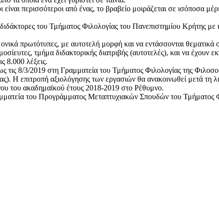
ι είναι περισσότεροι από ένας, το βραβείο μοιράζεται σε ισόποσα μ
οι διδάκτορες του Τμήματος Φιλολογίας του Πανεπιστημίου Κρήτης με
ημονικά πρωτότυπες, με αυτοτελή μορφή και να εντάσσονται θεματικά 
οσίευτες, τμήμα διδακτορικής διατριβής (αυτοτελές), και να έχουν 
ς 8.000 λέξεις.
ς τις 8/3/2019 στη Γραμματεία του Τμήματος Φιλολογίας της Φιλοσοφ
τας). Η επιτροπή αξιολόγησης των εργασιών θα ανακοινωθεί μετά τη
ήνου του ακαδημαϊκού έτους 2018-2019 στο Ρέθυμνο.
μματεία του Προγράμματος Μεταπτυχιακών Σπουδών του Τμήματος Φιλ