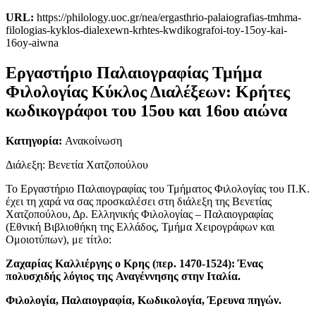
URL:
https://philology.uoc.gr/nea/ergasthrio-palaiografias-tmhma-
filologias-kyklos-dialexewn-krhtes-kwdikografoi-toy-15oy-kai-
16oy-aiwna
Εργαστήριο Παλαιογραφίας Τμήμα
Φιλολογίας Κύκλος Διαλέξεων: Κρήτες
κωδικογράφοι του 15ου και 16ου αιώνα
Κατηγορία:
Ανακοίνωση
Διάλεξη: Βενετία Χατζοπούλου
Το Εργαστήριο Παλαιογραφίας του Τμήματος Φιλολογίας του Π.Κ.
έχει τη χαρά να σας προσκαλέσει στη διάλεξη της Βενετίας
Χατζοπούλου, Δρ. Ελληνικής Φιλολογίας – Παλαιογραφίας
(Εθνική Βιβλιοθήκη της Ελλάδος, Τμήμα Χειρογράφων και
Ομοιοτύπων), με τίτλο:
Ζαχαρίας
Καλλιέργης
ο
Κρης
(π
ερ
. 1470-1524):
Ένας
π
ολυσχιδής
λόγιος
της
Αναγέννησης
στην
Ιταλία
.
Φιλολογία
,
Παλαιογραφία
,
Κωδικολογία
,
Έρευνα
π
ηγών
.