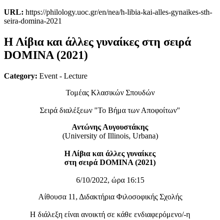
URL:
https://philology.uoc.gr/en/nea/h-libia-kai-alles-gynaikes-sth-
seira-domina-2021
Η Λίβια και άλλες γυναίκες στη σειρά
DOMINA (2021)
Category:
Event - Lecture
Τομέας Κλασικών Σπουδών
Σειρά διαλέξεων "Το Βήμα των Αποφοίτων"
Αντώνης Αυγουστάκης
(University of Illinois, Urbana)
Η Λίβια και άλλες γυναίκες
στη σειρά DOMINA (2021)
6/10/2022, ώρα 16:15
Αίθουσα 11, Διδακτήρια Φιλοσοφικής Σχολής
Η διάλεξη είναι ανοικτή σε κάθε ενδιαφερόμενο/-η