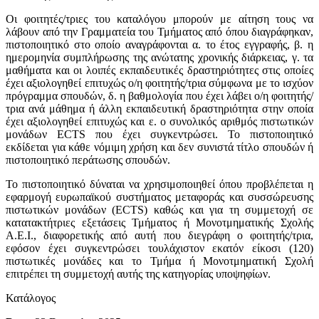
Οι φοιτητές/τριες του καταλόγου μπορούν με αίτηση τους να
λάβουν από την Γραμματεία του Τμήματος από όπου διαγράφηκαν,
πιστοποιητικό στο οποίο αναγράφονται α. το έτος εγγραφής, β. η
ημερομηνία συμπλήρωσης της ανώτατης χρονικής διάρκειας, γ. τα
μαθήματα και οι λοιπές εκπαιδευτικές δραστηριότητες στις οποίες
έχει αξιολογηθεί επιτυχώς ο/η φοιτητής/τρια σύμφωνα με το ισχύον
πρόγραμμα σπουδών, δ. η βαθμολογία που έχει λάβει ο/η φοιτητής/
τρια ανά μάθημα ή άλλη εκπαιδευτική δραστηριότητα στην οποία
έχει αξιολογηθεί επιτυχώς και ε. ο συνολικός αριθμός πιστωτικών
μονάδων ECTS που έχει συγκεντρώσει. Το πιστοποιητικό
εκδίδεται για κάθε νόμιμη χρήση και δεν συνιστά τίτλο σπουδών ή
πιστοποιητικό περάτωσης σπουδών.
Το πιστοποιητικό δύναται να χρησιμοποιηθεί όπου προβλέπεται η
εφαρμογή ευρωπαϊκού συστήματος μεταφοράς και συσσώρευσης
πιστωτικών μονάδων (ECTS) καθώς και για τη συμμετοχή σε
κατατακτήτριες εξετάσεις Τμήματος ή Μονοτμηματικής Σχολής
Α.Ε.Ι., διαφορετικής από αυτή που διεγράφη ο φοιτητής/τρια,
εφόσον έχει συγκεντρώσει τουλάχιστον εκατόν είκοσι (120)
πιστωτικές μονάδες και το Τμήμα ή Μονοτμηματική Σχολή
επιτρέπει τη συμμετοχή αυτής της κατηγορίας υποψηφίων.
Κατάλογος